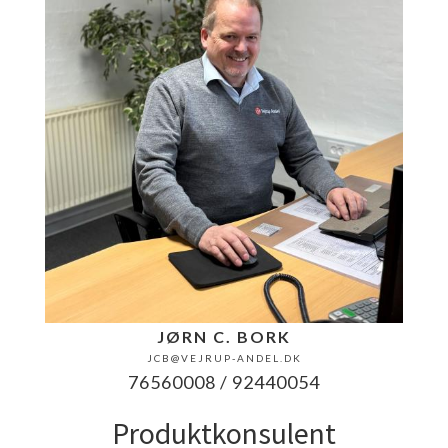
JØRN C. BORK
JCB@VEJRUP-ANDEL.DK
76560008 / 92440054
Produktkonsulent