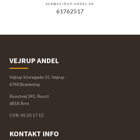
SGR@VEJRUP-ANDEL.DK
61762517
VEJRUP ANDEL
Vejrup Storegade 55, Vejrup
6740 Bramming
Roustvej 241, Roust
6818 Årre
CVR: 45 23 17 12
KONTAKT INFO