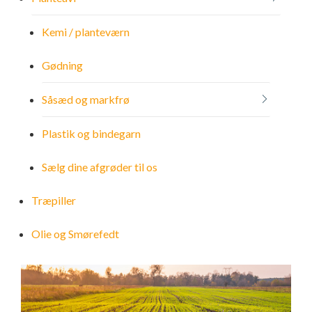
Gødning
Olie og Smørefedt
Høstbetingelser
Kemi / planteværn
Gødning
Såsæd og markfrø
Vareturskørsel
Såsæd og markfrø
Plastik og bindegarn
Tilmeld dig LeverandørService
Plastik og bindegarn
Sælg dine afgrøder til os
Certificeringer
Sælg dine afgrøder til os
Bliv kunde hos Vejrup Andel
Træpiller
ESG rapport
Olie og Smørefedt