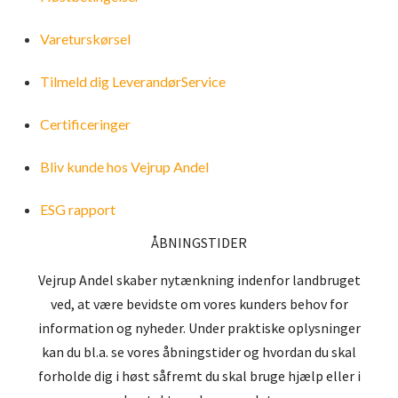
Gødning
Olie og Smørefedt
Høstbetingelser
Vareturskørsel
Tilmeld dig LeverandørService
Såsæd og markfrø
Vareturskørsel
Certificeringer
Plastik og bindegarn
Tilmeld dig LeverandørService
Bliv kunde hos Vejrup Andel
Sælg dine afgrøder til os
Certificeringer
ESG rapport
Bliv kunde hos Vejrup Andel
ÅBNINGSTIDER
ESG rapport
Vejrup Andel skaber nytænkning indenfor landbruget
ved, at være bevidste om vores kunders behov for
information og nyheder. Under praktiske oplysninger
kan du bl.a. se vores åbningstider og hvordan du skal
forholde dig i høst såfremt du skal bruge hjælp eller i