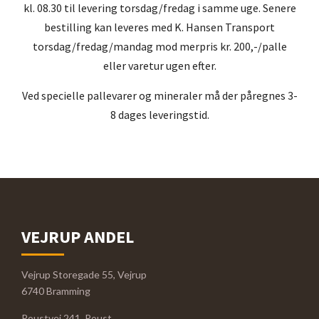
kl. 08.30 til levering torsdag/fredag i samme uge. Senere
bestilling kan leveres med K. Hansen Transport
torsdag/fredag/mandag mod merpris kr. 200,-/palle
eller varetur ugen efter.
Ved specielle pallevarer og mineraler må der påregnes 3-
8 dages leveringstid.
VEJRUP ANDEL
Vejrup Storegade 55, Vejrup
6740 Bramming
Roustvej 241, Roust