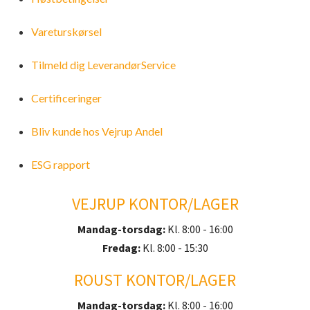
Gødning
Olie og Smørefedt
Høstbetingelser
Vareturskørsel
Tilmeld dig LeverandørService
Såsæd og markfrø
Vareturskørsel
Certificeringer
Plastik og bindegarn
Tilmeld dig LeverandørService
Bliv kunde hos Vejrup Andel
Sælg dine afgrøder til os
Certificeringer
ESG rapport
Bliv kunde hos Vejrup Andel
VEJRUP KONTOR/LAGER
ESG rapport
Mandag-torsdag:
Kl. 8:00 - 16:00
Fredag:
Kl. 8:00 - 15:30
ROUST KONTOR/LAGER
Mandag-torsdag:
Kl. 8:00 - 16:00