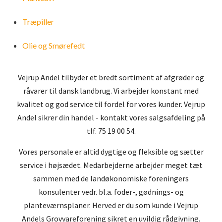
Gødning
Olie og Smørefedt
Høstbetingelser
Træpiller
Olie og Smørefedt
Såsæd og markfrø
Vareturskørsel
Plastik og bindegarn
Tilmeld dig LeverandørService
Vejrup Andel tilbyder et bredt sortiment af afgrøder og
råvarer til dansk landbrug. Vi arbejder konstant med
Sælg dine afgrøder til os
Certificeringer
kvalitet og god service til fordel for vores kunder. Vejrup
Andel sikrer din handel - kontakt vores salgsafdeling på
Bliv kunde hos Vejrup Andel
tlf. 75 19 00 54.
Vores personale er altid dygtige og fleksible og sætter
ESG rapport
service i højsædet. Medarbejderne arbejder meget tæt
sammen med de landøkonomiske foreningers
konsulenter vedr. bl.a. foder-, gødnings- og
planteværnsplaner. Herved er du som kunde i Vejrup
Andels Grovvareforening sikret en uvildig rådgivning.