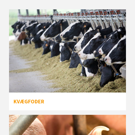
KVÆGFODER